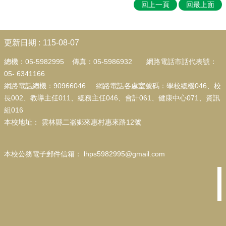
行
回上一頁
回最上面
政
處
:::
室
更新日期
115-08-07
校
總機：05-5982995 傳真：05-5986932
網路電話市話代表號：
園
05-
6341166
成
果
網路電話總機：90966046 網路電話各處室號碼：學校總機046、校
長002、教導主任011、總務主任046、會計061、健康中心071、資訊
校
組016
務
本校地址
：
雲林縣二崙鄉來惠村惠來路12號
E
化
宣
本校公務電子郵件信箱
：
lhps5982995@gmail.com
導
專
區
台
灣
母