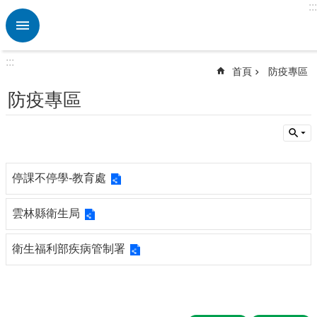
:::
跳到主要內容區塊
進
階
搜
:::
尋
首頁
防疫專區
熱
防疫專區
門
關
鍵
字
校
停課不停學-教育處
園
動
雲林縣衛生局
態
衛生福利部疾病管制署
認
識
本
校