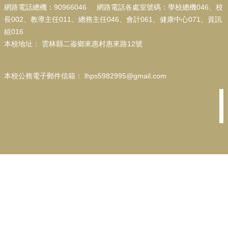
行
網路電話總機：90966046 網路電話各處室號碼：學校總機046、校
政
長002、教導主任011、總務主任046、會計061、健康中心071、資訊
處
組016
室
本校地址
：
雲林縣二崙鄉來惠村惠來路12號
校
園
成
本校公務電子郵件信箱
：
lhps5982995@gmail.com
果
校
務
E
化
宣
導
專
區
台
灣
母