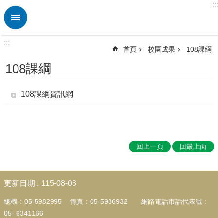
:::
跳到主要內容區塊
進
階
搜
:::
尋
首頁
校園成果
108課綱
熱
108課綱
門
關
鍵
108課綱資訊網
字
校
園
動
回上一頁
回最上面
態
認
:::
識
更新日期
115-08-03
本
校
總機：05-5982995 傳真：05-5986932
網路電話市話代表號：
05-
6341166