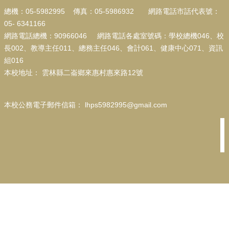
行
總機：05-5982995 傳真：05-5986932
網路電話市話代表號：
政
處
05-
6341166
室
網路電話總機：90966046 網路電話各處室號碼：學校總機046、校
長002、教導主任011、總務主任046、會計061、健康中心071、資訊
校
組016
園
本校地址
：
雲林縣二崙鄉來惠村惠來路12號
成
果
本校公務電子郵件信箱
：
lhps5982995@gmail.com
校
務
E
化
宣
導
專
區
台
灣
母