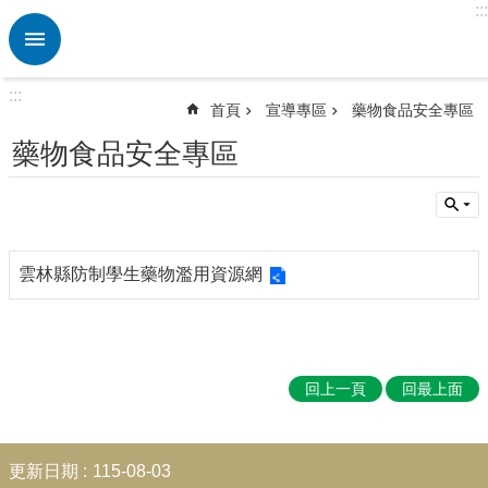
:::
跳到主要內容區塊
進
階
搜
:::
尋
首頁
宣導專區
藥物食品安全專區
熱
藥物食品安全專區
門
關
鍵
字
校
雲林縣防制學生藥物濫用資源網
園
動
態
認
回上一頁
回最上面
識
本
校
:::
更新日期
115-08-03