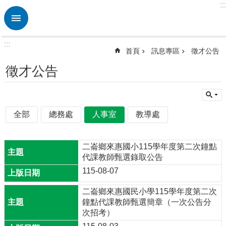
:::
跳到主要內容區塊
進
階
搜
:::
尋
首頁
訊息專區
徵才公告
熱
徵才公告
門
關
鍵
字
全部
總務處
人事室
教導處
校
園
二崙鄉來惠國小115學年度第二次鐘點
動
代課教師甄選錄取公告
態
115-08-07
認
識
二崙鄉來惠國民小學115學年度第二次
本
鐘點代課教師甄選簡章（一次公告分
校
次招考）