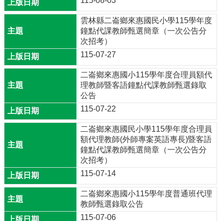
115-08-03
行
政
雲林縣二崙鄉來惠國民小學115學年度
處
鐘點代課教師甄選簡章（一次公告分
室
次招考）
校
115-07-27
園
成
二崙鄉來惠國小115學年度合理員額代
果
理教師暨客語鐘點代課教師甄選錄取
公告
校
115-07-22
務
E
二崙鄉來惠國民小學115學年度合理員
化
額代理教師(外師專案英語專長)暨客語
鐘點代課教師甄選簡章（一次公告分
宣
次招考）
導
專
115-07-14
區
二崙鄉來惠國小115學年度普通班代理
台
教師甄選錄取公告
灣
115-07-06
母