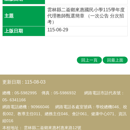
語
雲林縣二崙鄉來惠國民小學115學年度
日
代理教師甄選簡章 （一次公告 分次招
網
考）
站
115-06-29
課
程
計
畫
回上一頁
回最上面
資
通
安
:::
更新日期
115-08-03
全
維
總機：05-5982995 傳真：05-5986932
網路電話市話代表號：
護
05-
6341166
計
網路電話總機：90966046 網路電話各處室號碼：學校總機046、校
畫
長002、教導主任011、總務主任046、會計061、健康中心071、資訊
防
組016
疫
本校地址
：
雲林縣二崙鄉來惠村惠來路12號